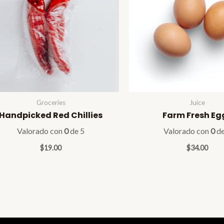
Groceries
Juice
Handpicked Red Chillies
Farm Fresh Eg
Valorado con
0
de 5
Valorado con
0
de
$
19.00
$
34.00