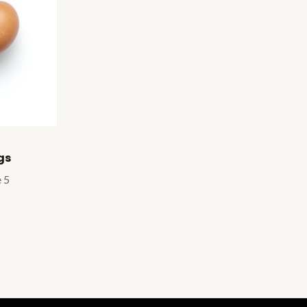
gs
 5