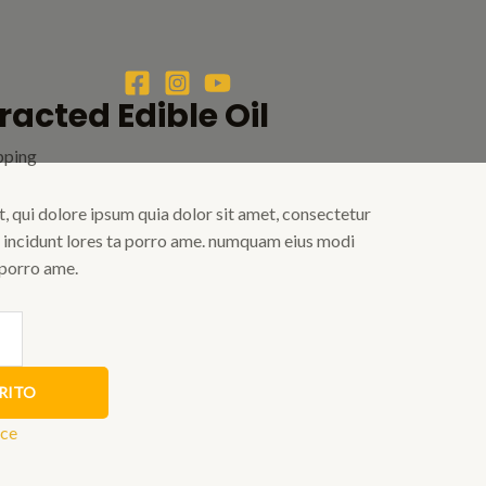
racted Edible Oil
pping
 qui dolore ipsum quia dolor sit amet, consectetur
on incidunt lores ta porro ame. numquam eius modi
 porro ame.
RITO
ice